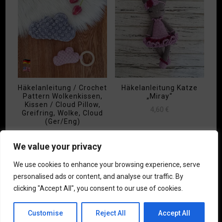
Häkelanleitung / Crochet
Häkelanleitung Katze
Pattern Wolkenkissen,
„Miray“
Kissen / Cloud Pillow,
4,60
€
Greifring, Wolke, Cloud
(Ger/Eng)
3,60
€
We value your privacy
We use cookies to enhance your browsing experience, serve
personalised ads or content, and analyse our traffic. By
clicking "Accept All", you consent to our use of cookies.
© Copyright 2021 Miralay.art. Alle Rechte vorbehalten.
Fashion
Diva | Entwickelt von
Blossom Themes
. Präsentiert von
Customise
Reject All
Accept All
WordPress
.
Datenschutzerklärung