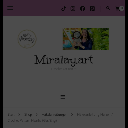
0
Miralay.art
CrochetArt mit ♡
Start
Shop
Häkelanleitungen
Häkelanleitung Herzen /
Crochet Pattern Hearts (Ger/Eng)