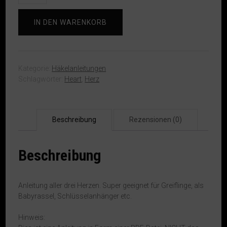
/
Crochet
IN DEN WARENKORB
Pattern
Hearts
(Ger/Eng)
Menge
Kategorie:
Häkelanleitungen
Schlagwörter:
Heart
,
Herz
Beschreibung
Rezensionen (0)
Beschreibung
Anleitung aller drei Herzen. Super geeignet für Greiflinge, als
Babyrassel, Schlüsselanhänger etc.
Hinweis: