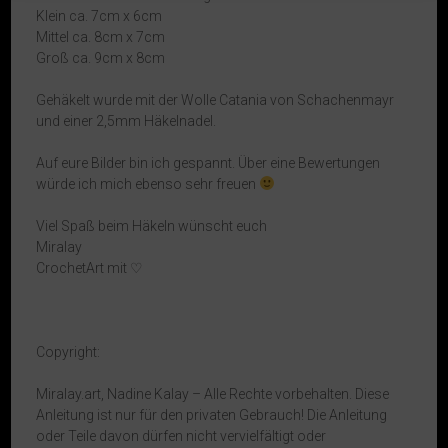
Klein ca. 7cm x 6cm
Mittel ca. 8cm x 7cm
Groß ca. 9cm x 8cm
Gehäkelt wurde mit der Wolle Catania von Schachenmayr
und einer 2,5mm Häkelnadel.
Auf eure Bilder bin ich gespannt. Über eine Bewertungen
würde ich mich ebenso sehr freuen
Viel Spaß beim Häkeln wünscht euch
Miralay
CrochetArt mit ♡
Copyright:
Miralay.art, Nadine Kalay – Alle Rechte vorbehalten. Diese
Anleitung ist nur für den privaten Gebrauch! Die Anleitung
oder Teile davon dürfen nicht vervielfältigt oder