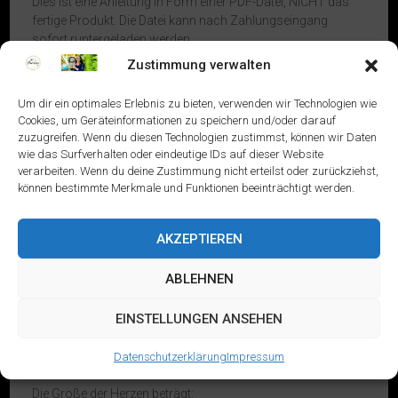
Dies ist eine Anleitung in Form einer PDF-Datei, NICHT das
fertige Produkt. Die Datei kann nach Zahlungseingang
sofort runtergeladen werden.
Zustimmung verwalten
Sprache: deutsch
Um dir ein optimales Erlebnis zu bieten, verwenden wir Technologien wie
Die Anleitung ist ausführlich und verständlich inkl. Bilder
Cookies, um Geräteinformationen zu speichern und/oder darauf
erklärt. Für Häkelanfänger sehr gut geeignet.
zuzugreifen. Wenn du diesen Technologien zustimmst, können wir Daten
wie das Surfverhalten oder eindeutige IDs auf dieser Website
Schwierigkeitsgrad: ★★☆☆☆
verarbeiten. Wenn du deine Zustimmung nicht erteilst oder zurückziehst,
können bestimmte Merkmale und Funktionen beeinträchtigt werden.
Grundkenntnisse wie Abnahme bzw. Zunahme, Kettmasche
usw. sollten vorhanden sein.
AKZEPTIEREN
Benötigte Materialien:
ABLEHNEN
– Wolle
– Häkelnadel (2,5mm)
EINSTELLUNGEN ANSEHEN
– Füllwatte
– Nähnadel
– Schere
Datenschutzerklärung
Impressum
Die Größe der Herzen beträgt: