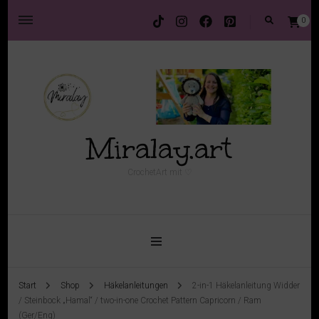
0
Miralay.art
CrochetArt mit ♡
Start
Shop
Häkelanleitungen
2-in-1 Häkelanleitung Widder
/ Steinbock „Hamal“ / two-in-one Crochet Pattern Capricorn / Ram
(Ger/Eng)