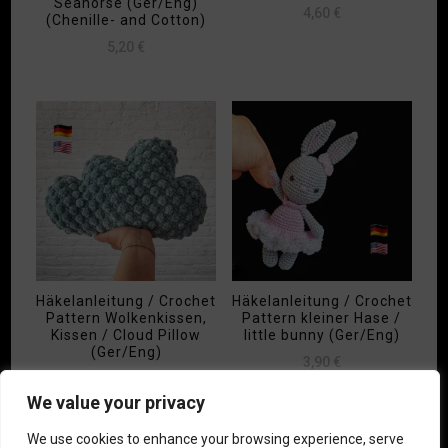
Seahorse (Ger/Eng)
4,60
€
(Chenille- and Cotton)
5,20
€
Häkelanleitung / Crochet
Häkelanleitung / Crochet
Pattern Wolkenkissen,
Pattern kleiner Hase /
Kissen / Cloud Pillow
little bunny (Ger/Eng)
(Ger/Eng)
3,90
€
4,20
€
We value your privacy
We use cookies to enhance your browsing experience, serve