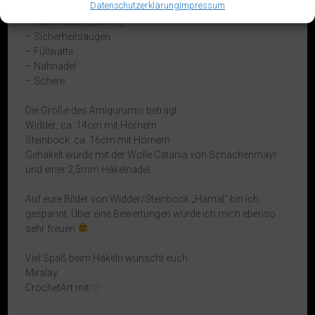
Datenschutzerklärung
Impressum
– Wolle
– Häkelnadel (2,5mm)
– Sicherheitsaugen
– Füllwatte
– Nähnadel
– Schere
Die Größe des Amigurumis beträgt.
Widder: ca. 14cm mit Hörnern
Steinbock: ca. 16cm mit Hörnern
Gehäkelt wurde mit der Wolle Catania von Schachenmayr
und einer 2,5mm Häkelnadel.
Auf eure Bilder von Widder/Steinbock „Hamal“ bin ich
gespannt. Über eine Bewertungen würde ich mich ebenso
sehr freuen
Viel Spaß beim Häkeln wünscht euch
Miralay
CrochetArt mit ♡