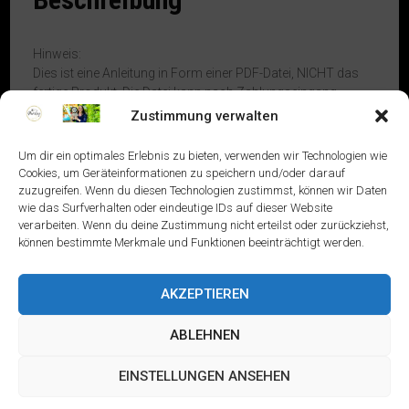
Ram
(Ger/Eng)
Menge
Hinweis:
Dies ist eine Anleitung in Form einer PDF-Datei, NICHT das
fertige Produkt. Die Datei kann nach Zahlungseingang
sofort runtergeladen werden.
Zustimmung verwalten
Sprachen/Languages:
Um dir ein optimales Erlebnis zu bieten, verwenden wir Technologien wie
– German
Cookies, um Geräteinformationen zu speichern und/oder darauf
– English
zuzugreifen. Wenn du diesen Technologien zustimmst, können wir Daten
wie das Surfverhalten oder eindeutige IDs auf dieser Website
verarbeiten. Wenn du deine Zustimmung nicht erteilst oder zurückziehst,
Die Anleitung ist ausführlich und verständlich inkl. Bilder
können bestimmte Merkmale und Funktionen beeinträchtigt werden.
erklärt.
Schwierigkeitsgrad: ★★☆☆☆
AKZEPTIEREN
Grundkenntnisse wie Fadenring, in Runden häkeln,
ABLEHNEN
Abnahme bzw. Zunahme, Kettmasche usw. sollten
vorhanden sein.
EINSTELLUNGEN ANSEHEN
Benötigte Materialien: