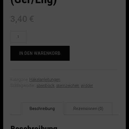
3,40
€
2-
in-
1
Häkelanleitung
IN DEN WARENKORB
Widder
/
Steinbock
"Hamal"
Kategorie:
Häkelanleitungen
/
Schlagwörter:
steinbock
,
sternzeichen
,
widder
two-
in-
one
Crochet
Beschreibung
Rezensionen (0)
Pattern
Capricorn
/
Beschreibung