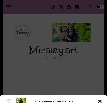
0
Miralay.art
CrochetArt mit ♡
Start
Shop
Geschenkzurgeburt
Zustimmung verwalten