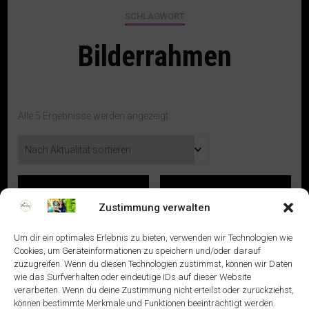
SCHLAGWORT
Bilderrahmen
Nach
Alle 5 Ergebnisse werden angezeigt
Aktualität
sortiert
Zustimmung verwalten
Um dir ein optimales Erlebnis zu bieten, verwenden wir Technologien wie
Cookies, um Geräteinformationen zu speichern und/oder darauf
zuzugreifen. Wenn du diesen Technologien zustimmst, können wir Daten
wie das Surfverhalten oder eindeutige IDs auf dieser Website
verarbeiten. Wenn du deine Zustimmung nicht erteilst oder zurückziehst,
können bestimmte Merkmale und Funktionen beeinträchtigt werden.