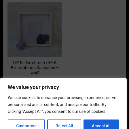
Produkt
weist
weist
mehrere
mehrere
Varianten
Varianten
auf.
auf.
Die
Die
Optionen
Optionen
können
können
auf
auf
der
der
Produktseite
Produktseite
gewählt
DIY Bilderrahmen / IKEA
gewählt
Bilderrahmen Sannahed –
werden
weiß
werden
7,90
€
We value your privacy
We use cookies to enhance your browsing experience, serve
personalised ads or content, and analyse our traffic. By
clicking "Accept All", you consent to our use of cookies.
© Copyright 2021 Miralay.art. Alle Rechte vorbehalten.
Fashion
Diva | Entwickelt von
Blossom Themes
. Präsentiert von
Customise
Reject All
Accept All