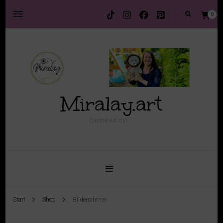
0
Miralay.art
CrochetArt mit ♡
Start
Shop
Bilderrahmen