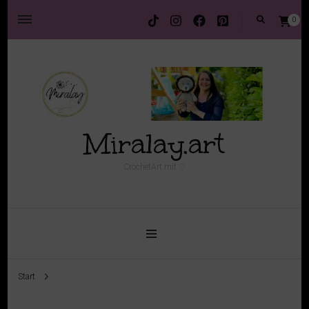
0
Miralay.art
CrochetArt mit ♡
Start