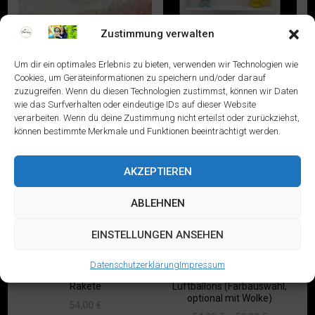
Zustimmung verwalten
Babywolke – verschiedene
3D Bilderrahmen: Märchen –
Motive, individualisierbar,
Aladdin
Um dir ein optimales Erlebnis zu bieten, verwenden wir Technologien wie
Motivwunsch
59,00
€
Cookies, um Geräteinformationen zu speichern und/oder darauf
82,00
€
zuzugreifen. Wenn du diesen Technologien zustimmst, können wir Daten
Dieses
wie das Surfverhalten oder eindeutige IDs auf dieser Website
Dieses
Produkt
verarbeiten. Wenn du deine Zustimmung nicht erteilst oder zurückziehst,
Produkt
weist
können bestimmte Merkmale und Funktionen beeinträchtigt werden.
weist
mehrere
mehrere
Varianten
Varianten
auf.
AKZEPTIEREN
auf.
Die
Die
Optionen
ABLEHNEN
Optionen
können
können
auf
EINSTELLUNGEN ANSEHEN
auf
der
der
Produktseite
Datenschutzerklärung
Impressum
Produktseite
gewählt
3D Bilderrahmen: Astronaut &
3D Bilderrahmen: Elefant &
gewählt
Rakete
Luftballons (Farbauswahl,
werden
optional mit Wolke)
werden
54,00
€